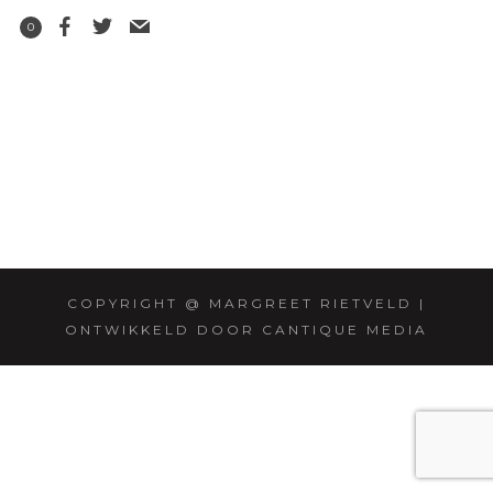
0
COPYRIGHT @ MARGREET RIETVELD |
ONTWIKKELD DOOR CANTIQUE MEDIA